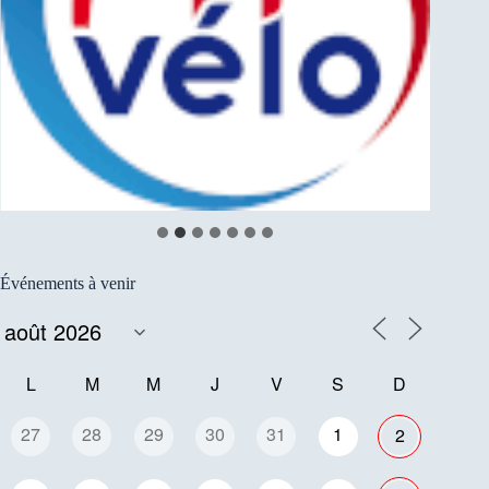
Événements à venir
L
M
M
J
V
S
D
27
28
29
30
31
1
2