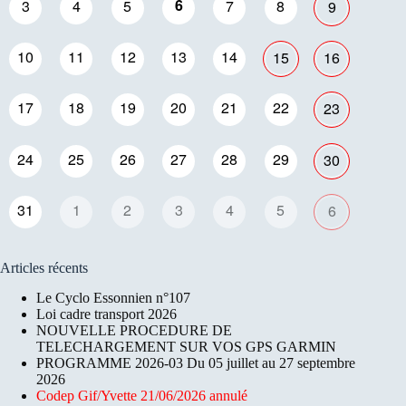
6
3
4
5
7
8
9
10
11
12
13
14
15
16
17
18
19
20
21
22
23
24
25
26
27
28
29
30
31
1
2
3
4
5
6
Articles récents
Le Cyclo Essonnien n°107
Loi cadre transport 2026
NOUVELLE PROCEDURE DE
TELECHARGEMENT SUR VOS GPS GARMIN
PROGRAMME 2026-03 Du 05 juillet au 27 septembre
2026
Codep Gif/Yvette 21/06/2026 annulé