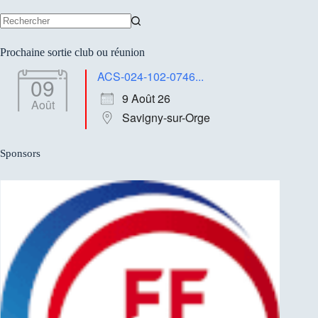
Aucun
résultat
Prochaine sortie club ou réunion
ACS-024-102-0746...
09
9 Août 26
Août
Savigny-sur-Orge
Sponsors