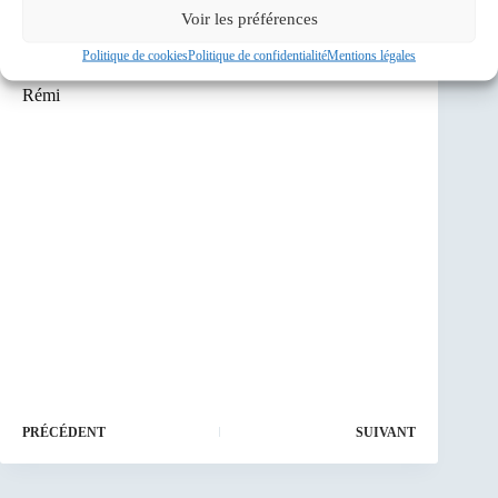
Des bravos et des mercis à tous ceux qui ont participé et
Voir les préférences
à Marie-Claude qui s’est réchauffée dans toutes les
côtes.
Politique de cookies
Politique de confidentialité
Mentions légales
Rémi
PRÉCÉDENT
SUIVANT