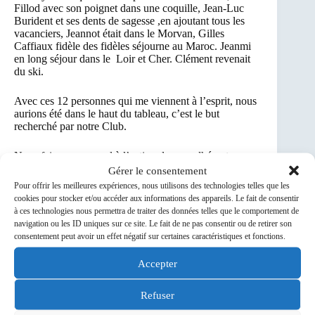
Fillod avec son poignet dans une coquille, Jean-Luc
Burident et ses dents de sagesse ,en ajoutant tous les
vacanciers, Jeannot était dans le Morvan, Gilles
Caffiaux fidèle des fidèles séjourne au Maroc. Jeanmi
en long séjour dans le Loir et Cher. Clément revenait
du ski.
Avec ces 12 personnes qui me viennent à l’esprit, nous
aurions été dans le haut du tableau, c’est le but
recherché par notre Club.
Nous faisons un appel à l’action de nos adhérents :
MOBILISEZ VOUS POUR LES RALLYES A
Gérer le consentement
VENIR
Pour offrir les meilleures expériences, nous utilisons des technologies telles que les
cookies pour stocker et/ou accéder aux informations des appareils. Le fait de consentir
Après des échanges sur la randonnée tout en avalant
à ces technologies nous permettra de traiter des données telles que le comportement de
nos sandwichs, nous avons pris le chemin du retour, la
navigation ou les ID uniques sur ce site. Le fait de ne pas consentir ou de retirer son
côte de Montauger et la côte de Charaintru où la côte
consentement peut avoir un effet négatif sur certaines caractéristiques et fonctions.
de la gare de Savigny s’imposaient.
Accepter
80 km et 370 D+, avec le soleil en plus, ces
Retrouvailles auraient été parfaites !
Refuser