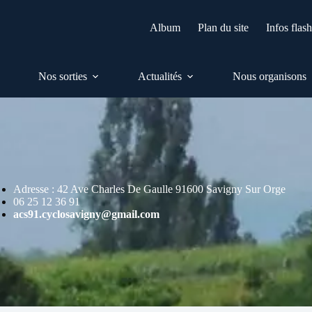
Album
Plan du site
Infos flas
Nos sorties
Actualités
Nous organisons
Adresse : 42 Ave Charles De Gaulle 91600 Savigny Sur Orge
06 25 12 36 91
acs91.cyclosavigny@gmail.com