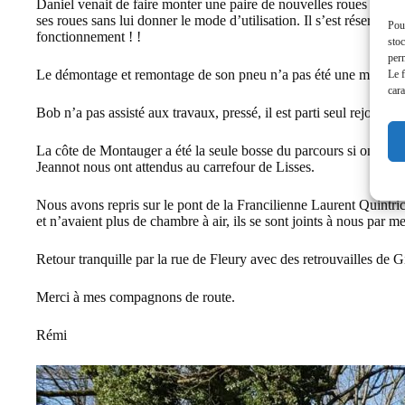
Daniel venait de faire monter une paire de nouvelles roues avec 
ses roues sans lui donner le mode d’utilisation. Il s’est réservé 
Pour
fonctionnement ! !
stoc
perm
Le démontage et remontage de son pneu n’a pas été une mince aff
Le f
cara
Bob n’a pas assisté aux travaux, pressé, il est parti seul rejoindre 
La côte de Montauger a été la seule bosse du parcours si on oubli
Jeannot nous ont attendus au carrefour de Lisses.
Nous avons repris sur le pont de la Francilienne Laurent Quintric
et n’avaient plus de chambre à air, ils se sont joints à nous par me
Retour tranquille par la rue de Fleury avec des retrouvailles de G
Merci à mes compagnons de route.
Rémi