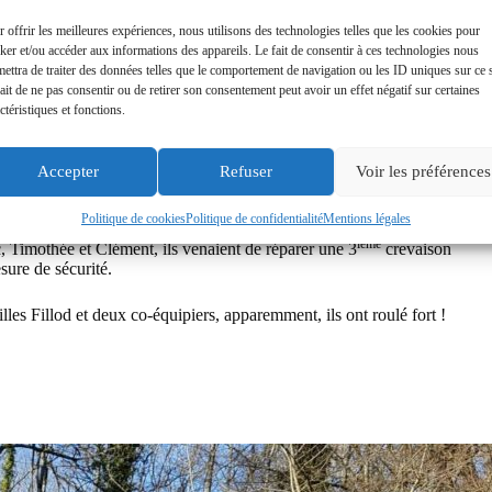
un modèle de blocage jusqu’alors inconnu, le vélociste avait monté
l’après-midi de dimanche pour en connaître précisément le
 offrir les meilleures expériences, nous utilisons des technologies telles que les cookies pour
ker et/ou accéder aux informations des appareils. Le fait de consentir à ces technologies nous
ettra de traiter des données telles que le comportement de navigation ou les ID uniques sur ce s
aire, heureusement que Jeanmi a mis les mains à la pâte.
ait de ne pas consentir ou de retirer son consentement peut avoir un effet négatif sur certaines
ctéristiques et fonctions.
sa famille.
Accepter
Refuser
Voir les préférences
e la côte pour remonter sur le plateau de Savigny. Jeanmi et
Politique de cookies
Politique de confidentialité
Mentions légales
ième
, Timothée et Clément, ils venaient de réparer une 3
crevaison
sure de sécurité.
illes Fillod et deux co-équipiers, apparemment, ils ont roulé fort !