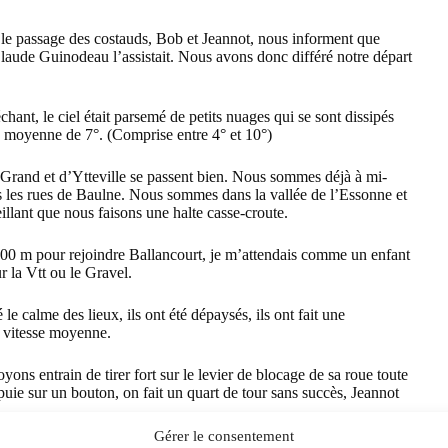
 le passage des costauds, Bob et Jeannot, nous informent que
aude Guinodeau l’assistait. Nous avons donc différé notre départ
chant, le ciel était parsemé de petits nuages qui se sont dissipés
e moyenne de 7°. (Comprise entre 4° et 10°)
-le-Grand et d’Ytteville se passent bien. Nous sommes déjà à mi-
s les rues de Baulne. Nous sommes dans la vallée de l’Essonne et
eillant que nous faisons une halte casse-croute.
500 m pour rejoindre Ballancourt, je m’attendais comme un enfant
r la Vtt ou le Gravel.
é le calme des lieux, ils ont été dépaysés, ils ont fait une
sa vitesse moyenne.
ns entrain de tirer fort sur le levier de blocage de sa roue toute
ppuie sur un bouton, on fait un quart de tour sans succès, Jeannot
Gérer le consentement