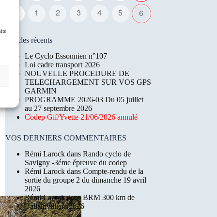
31
1
2
3
4
5
6
ite.
Articles récents
Le Cyclo Essonnien n°107
Loi cadre transport 2026
NOUVELLE PROCEDURE DE
TELECHARGEMENT SUR VOS GPS
GARMIN
PROGRAMME 2026-03 Du 05 juillet
au 27 septembre 2026
Codep Gif/Yvette 21/06/2026 annulé
VOS DERNIERS COMMENTAIRES
Rémi Larock
dans
Rando cyclo de
Savigny -3éme épreuve du codep
Rémi Larock
dans
Compte-rendu de la
sortie du groupe 2 du dimanche 19 avril
2026
Rémi Larock
dans
BRM 300 km de
Ballainvilliers 2026