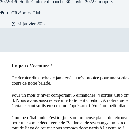
20220130 Sortie Club de dimanche 30 janvier 2022 Groupe 3
CR-Sorties Club
Accueil
31 janvier 2022
Un peu d’Aventure !
Ce dernier dimanche de janvier était très propice pour une sortie
cours de notre balade.
Pour un mois d’hiver comportant 5 dimanches, 4 sorties Club ont 
3. Nous avons aussi relevé une forte participation. A noter que le 2
Certains sont sortis en semaine l’après-midi. Voilà un petit bilan 
Comme d’habitude c’est toujours un immense plaisir de retrouver 
pour une sortie découverte de Baulne et de ses étangs, un parcour
tout de l’état de route ; nous sommes donc partis à l’aventure !